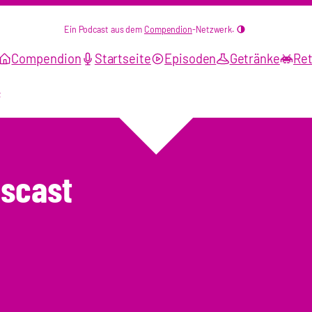
Ein Podcast aus dem
Compendion
-Netzwerk.
Compendion
Startseite
Episoden
Getränke
Ret
t
iscast