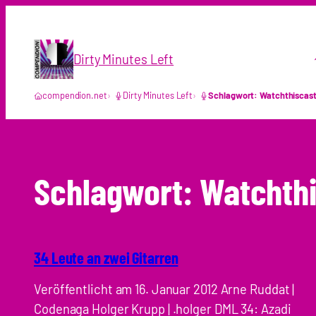
Zum
Inhalt
springen
Dirty Minutes Left
compendion.net
Dirty Minutes Left
Schlagwort: Watchthiscas
Schlagwort:
Watchth
34 Leute an zwei Gitarren
Veröffentlicht am 16. Januar 2012 Arne Ruddat |
Codenaga Holger Krupp | .holger DML 34: Azadi