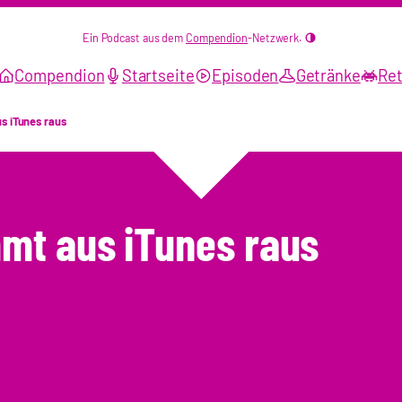
Ein Podcast aus dem
Compendion
-Netzwerk.
Compendion
Startseite
Episoden
Getränke
Ret
s iTunes raus
mt aus iTunes raus