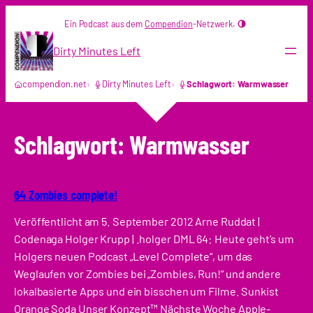
Zum
Ein Podcast aus dem
Compendion
-Netzwerk.
Inhalt
springen
Dirty Minutes Left
compendion.net
Dirty Minutes Left
Schlagwort: Warmwasser
Schlagwort:
Warmwasser
64 Zombies complete!
Veröffentlicht am 5. September 2012 Arne Ruddat |
Codenaga Holger Krupp | .holger DML 64: Heute geht’s um
Holgers neuen Podcast „Level Complete“, um das
Weglaufen vor Zombies bei „Zombies, Run!“ und andere
lokalbasierte Apps und ein bisschen um Filme. Sunkist
Orange Soda Unser Konzept™ Nächste Woche Apple-