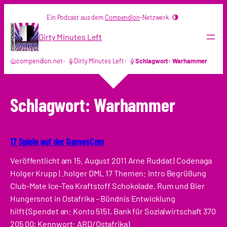
Zum
Ein Podcast aus dem
Compendion
-Netzwerk.
Inhalt
springen
Dirty Minutes Left
compendion.net
Dirty Minutes Left
Schlagwort: Warhammer
Schlagwort:
Warhammer
17 Spiele auf der GamesCom
Veröffentlicht am 15. August 2011 Arne Ruddat | Codenaga
Holger Krupp | .holger DML 17 Themen: Intro Begrüßung
Club-Mate Ice-Tea Kraftstoff Schokolade, Rum und Bier
Hungersnot in Ostafrika – Bündnis Entwicklung
hilft (Spendet an: Konto 5151, Bank für Sozialwirtschaft 370
205 00; Kennwort: ARD/Ostafrika)