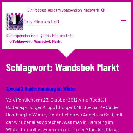
Zum
Ein Podcast aus dem
Compendion
-Netzwerk.
Inhalt
springen
Dirty Minutes Left
compendion.net
Dirty Minutes Left
Schlagwort: Wandsbek Markt
Schlagwort:
Wandsbek Markt
Special 2 Guide: Hamburg im Winter
Veröffentlicht am 23. Oktober 2012 Arne Ruddat |
Codenaga Holger Krupp | .holger DML Spezial 2 – Guide:
Hamburg im Winter. Heute haben wir Angela zu Gast, mit
der wir über alles sprechen, was man in Hamburg im
Winter tun sollte, wenn man mal in der Stadt ist. Diese