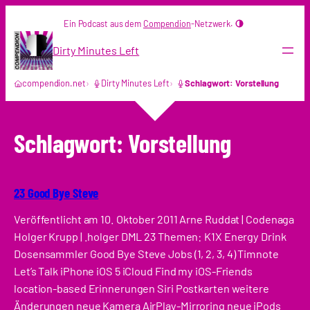
Zum
Ein Podcast aus dem
Compendion
-Netzwerk.
Inhalt
springen
Dirty Minutes Left
compendion.net
Dirty Minutes Left
Schlagwort: Vorstellung
Schlagwort:
Vorstellung
23 Good Bye Steve
Veröffentlicht am 10. Oktober 2011 Arne Ruddat | Codenaga
Holger Krupp | .holger DML 23 Themen: K1X Energy Drink
Dosensammler Good Bye Steve Jobs (1, 2, 3, 4) Timnote
Let’s Talk iPhone iOS 5 iCloud Find my iOS-Friends
location-based Erinnerungen Siri Postkarten weitere
Änderungen neue Kamera AirPlay-Mirroring neue iPods