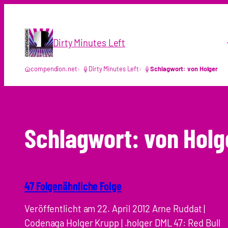
Zum
Inhalt
springen
Dirty Minutes Left
compendion.net
Dirty Minutes Left
Schlagwort: von Holger
Schlagwort:
von Holg
47 Folgenähnliche Folge
Veröffentlicht am 22. April 2012 Arne Ruddat |
Codenaga Holger Krupp | .holger DML 47: Red Bull