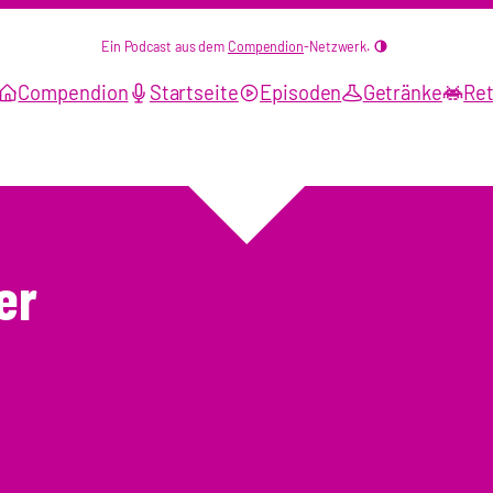
Ein Podcast aus dem
Compendion
-Netzwerk.
Compendion
Startseite
Episoden
Getränke
Ret
er