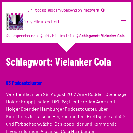
Zum
Ein Podcast aus dem
Compendion
-Netzwerk.
Inhalt
springen
Dirty Minutes Left
compendion.net
Dirty Minutes Left
Schlagwort: Vielanker Cola
Schlagwort:
Vielanker Cola
63 Podcastcluster
Veröffentlicht am 29. August 2012 Arne Ruddat | Codenaga
Holger Krupp | .holger DML 63: Heute reden Arne und
Holger über den Hamburger Podcastcluster, über
Kinofilme, Juristische Begebenheiten, Brettspiele auf iOS
und Farbsehschwäche, Desktopbilder und kommende
Livesendungen. Vielanker Cola Hamburger