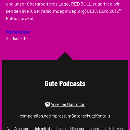
und unser überarbeitetes Logo. RED BULL sugarfree wir
senden live (über radio.moepmoep.org) UEFA Euro 2012™
Fußballorakel…
Weiterlesen
10. Juni 2012
Gute Podcasts
Arne bei Mastodon
compendion.net
Impressum
Datenschutz
Kontakt
Von
Arne
persönlich mit viel Liebe und Hingabe gemacht – mit Hilfe von