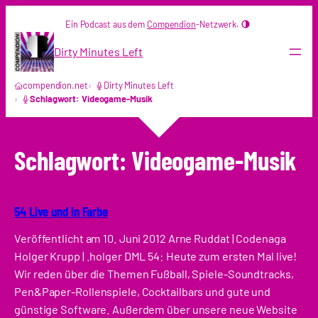
Zum
Ein Podcast aus dem
Compendion
-Netzwerk.
Inhalt
springen
Dirty Minutes Left
compendion.net
Dirty Minutes Left
Schlagwort: Videogame-Musik
Schlagwort:
Videogame-Musik
54 Live und in Farbe
Veröffentlicht am 10. Juni 2012 Arne Ruddat | Codenaga
Holger Krupp | .holger DML 54: Heute zum ersten Mal live!
Wir reden über die Themen Fußball, Spiele-Soundtracks,
Pen&Paper-Rollenspiele, Cocktailbars und gute und
günstige Software. Außerdem über unsere neue Website