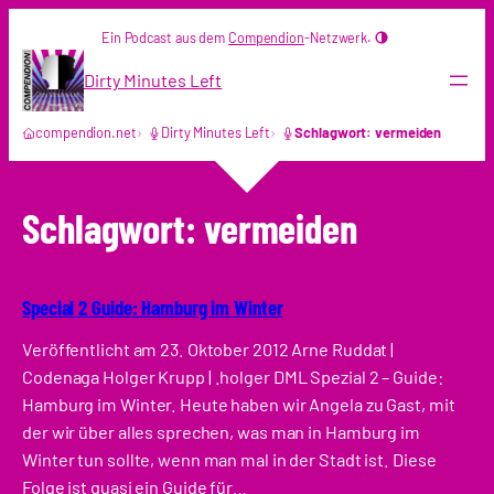
Zum
Ein Podcast aus dem
Compendion
-Netzwerk.
Inhalt
springen
Dirty Minutes Left
compendion.net
Dirty Minutes Left
Schlagwort: vermeiden
Schlagwort:
vermeiden
Special 2 Guide: Hamburg im Winter
Veröffentlicht am 23. Oktober 2012 Arne Ruddat |
Codenaga Holger Krupp | .holger DML Spezial 2 – Guide:
Hamburg im Winter. Heute haben wir Angela zu Gast, mit
der wir über alles sprechen, was man in Hamburg im
Winter tun sollte, wenn man mal in der Stadt ist. Diese
Folge ist quasi ein Guide für…