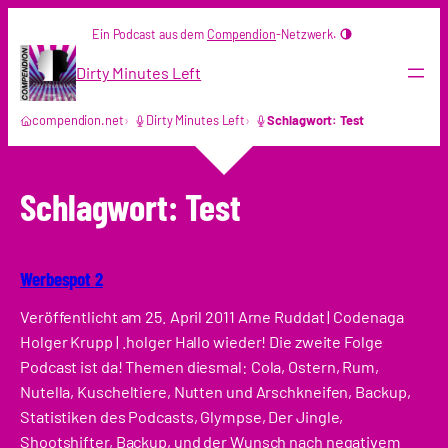
Zum
Ein Podcast aus dem
Compendion
-Netzwerk.
Inhalt
springen
Dirty Minutes Left
compendion.net
Dirty Minutes Left
Schlagwort: Test
Schlagwort:
Test
Werbespot 2
Veröffentlicht am 25. April 2011 Arne Ruddat | Codenaga
Holger Krupp | .holger Hallo wieder! Die zweite Folge
Podcast ist da! Themen diesmal: Cola, Ostern, Rum,
Nutella, Kuscheltiere, Nutten und Arschkneifen, Backup,
Statistiken des Podcasts, Glympse, Der Jingle,
Shootshifter, Backup, und der Wunsch nach negativem