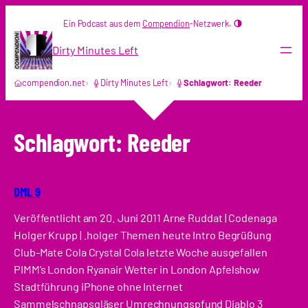
Zum
Ein Podcast aus dem
Compendion
-Netzwerk.
Inhalt
springen
Dirty Minutes Left
compendion.net
Dirty Minutes Left
Schlagwort: Reeder
Schlagwort:
Reeder
DML 9
Veröffentlicht am 20. Juni 2011 Arne Ruddat | Codenaga
Holger Krupp | .holger Themen heute Intro Begrüßung
Club-Mate Cola Crystal Cola letzte Woche ausgefallen
PIMM’s London Ryanair Wetter in London Apfelshow
Stadtführung iPhone ohne Internet
Sammelschnapsgläser Umrechnungspfund Diablo 3