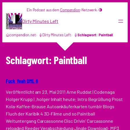
Zum
Ein Podcast aus dem
Compendion
-Netzwerk.
Inhalt
springen
Dirty Minutes Left
compendion.net
Dirty Minutes Left
Schlagwort: Paintball
Schlagwort:
Paintball
Fuck Yeah DML 6
Veröffentlicht am 23. Mai 2011 Arne Ruddat | Codenaga
Holger Krupp | .holger Inhalt heute: Intro Begrüßung Prost
Kola-Kaffee-Brause Autoankäuferkarten tumblr Blogs
Fluch der Karibik 4 3D-Filme und so Paintball
Weltuntergang Carcassonne Disc Drivin‘ Carcassonne
reloaded Reeder Verabschiedung Jingle Download: MP3