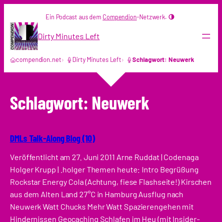
Zum
Ein Podcast aus dem
Compendion
-Netzwerk.
Inhalt
springen
Dirty Minutes Left
compendion.net
Dirty Minutes Left
Schlagwort: Neuwerk
Schlagwort:
Neuwerk
DMLs Talk-Along Blog (10)
Veröffentlicht am 27. Juni 2011 Arne Ruddat | Codenaga
Holger Krupp | .holger Themen heute: Intro Begrüßung
Rockstar Energy Cola (Achtung, fiese Flashseite!) Kirschen
aus dem Alten Land 27°C in Hamburg Ausflug nach
Neuwerk Watt Chucks Mehr Watt Spazierengehen mit
Hindernissen Geocaching Schlafen im Heu (mit Insider-