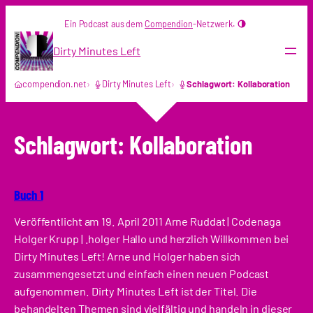
Zum
Ein Podcast aus dem
Compendion
-Netzwerk.
Inhalt
springen
Dirty Minutes Left
compendion.net
Dirty Minutes Left
Schlagwort: Kollaboration
Schlagwort:
Kollaboration
Buch 1
Veröffentlicht am 19. April 2011 Arne Ruddat | Codenaga
Holger Krupp | .holger Hallo und herzlich Willkommen bei
Dirty Minutes Left! Arne und Holger haben sich
zusammengesetzt und einfach einen neuen Podcast
aufgenommen. Dirty Minutes Left ist der Titel. Die
behandelten Themen sind vielfältig und handeln in dieser