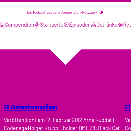
Ein Podcast aus dem
Compendion
-Netzwerk.
Compendion
Startseite
Episoden
Getränke
Ret
38 Alstereisvergnügen
27
Veröffentlicht am 12. Februar 2012 Arne Ruddat |
Ve
Codenaga Holger Krupp | .holger DML 38: Black Cat
Co