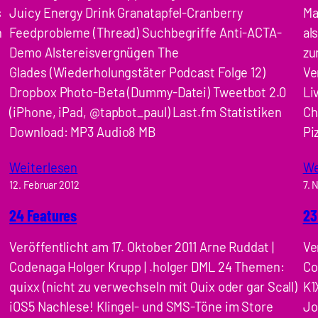
s
Juicy Energy Drink Granatapfel-Cranberry
Ma
n
Feedprobleme (Thread) Suchbegriffe Anti-ACTA-
al
Demo Alstereisvergnügen The
zu
Glades (Wiederholungstäter Podcast Folge 12)
Ve
Dropbox Photo-Beta (Dummy-Datei) Tweetbot 2.0
Li
(iPhone, iPad, @tapbot_paul) Last.fm Statistiken
Ch
Download: MP3 Audio8 MB
Pi
Weiterlesen
We
12. Februar 2012
7. 
24 Features
23
Veröffentlicht am 17. Oktober 2011 Arne Ruddat |
Ve
Codenaga Holger Krupp | .holger DML 24 Themen:
Co
quixx (nicht zu verwechseln mit Quix oder gar Scall)
K1
iOS5 Nachlese! Klingel- und SMS-Töne im Store
Jo