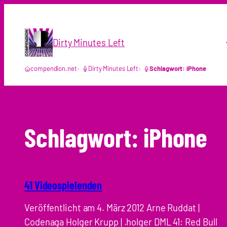
Zum
Inhalt
springen
Dirty Minutes Left
compendion.net
Dirty Minutes Left
Schlagwort: iPhone
Schlagwort:
iPhone
41 Videospielenden
Veröffentlicht am 4. März 2012 Arne Ruddat |
Codenaga Holger Krupp | .holger DML 41: Red Bull