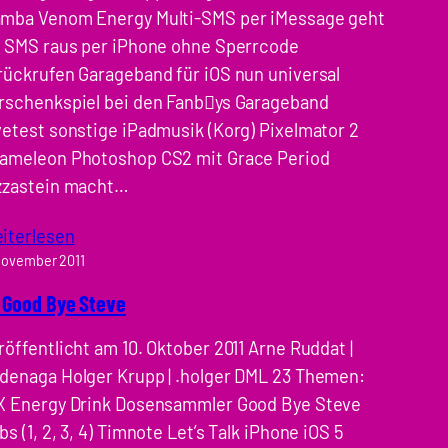
mba Venom Energy Multi-SMS per iMessage geht
s SMS raus per iPhone ohne Sperrcode
rückrufen Garageband für iOS nun universal
rschenkspiel bei den Fanbys Garageband
vetest sonstige iPadmusik (Korg) Pixelmator 2
ameleon Photoshop CS2 mit Grace Period
zzastein macht…
iterlesen
November 2011
 Good Bye Steve
röffentlicht am 10. Oktober 2011 Arne Ruddat |
denaga Holger Krupp | .holger DML 23 Themen:
X Energy Drink Dosensammler Good Bye Steve
bs (1, 2, 3, 4) Timnote Let’s Talk iPhone iOS 5