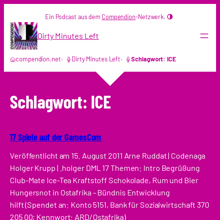
Zum
Ein Podcast aus dem
Compendion
-Netzwerk.
Inhalt
springen
Dirty Minutes Left
compendion.net
Dirty Minutes Left
Schlagwort: ICE
Schlagwort:
ICE
17 Spiele auf der GamesCom
Veröffentlicht am 15. August 2011 Arne Ruddat | Codenaga
Holger Krupp | .holger DML 17 Themen: Intro Begrüßung
Club-Mate Ice-Tea Kraftstoff Schokolade, Rum und Bier
Hungersnot in Ostafrika – Bündnis Entwicklung
hilft (Spendet an: Konto 5151, Bank für Sozialwirtschaft 370
205 00; Kennwort: ARD/Ostafrika)