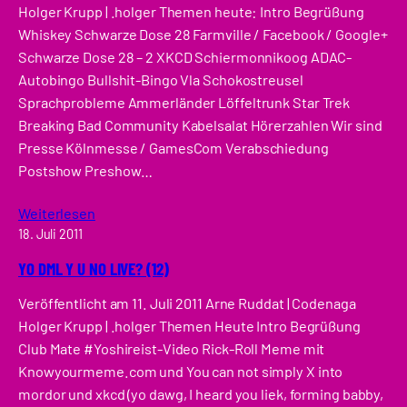
Holger Krupp | .holger Themen heute: Intro Begrüßung
Whiskey Schwarze Dose 28 Farmville / Facebook / Google+
Schwarze Dose 28 – 2 XKCD Schiermonnikoog ADAC-
Autobingo Bullshit-Bingo Vla Schokostreusel
Sprachprobleme Ammerländer Löffeltrunk Star Trek
Breaking Bad Community Kabelsalat Hörerzahlen Wir sind
Presse Kölnmesse / GamesCom Verabschiedung
Postshow Preshow…
Weiterlesen
18. Juli 2011
YO DML Y U NO LIVE? (12)
Veröffentlicht am 11. Juli 2011 Arne Ruddat | Codenaga
Holger Krupp | .holger Themen Heute Intro Begrüßung
Club Mate #Yoshireist-Video Rick-Roll Meme mit
Knowyourmeme.com und You can not simply X into
mordor und xkcd (yo dawg, I heard you liek, forming babby,