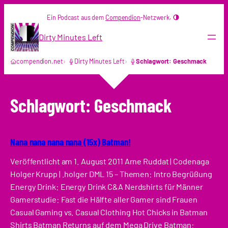
Zum
Ein Podcast aus dem
Compendion
-Netzwerk.
Inhalt
springen
Dirty Minutes Left
compendion.net
Dirty Minutes Left
Schlagwort: Geschmack
Schlagwort:
Geschmack
Nana nana nana nana (15x) Batman!
Veröffentlicht am 1. August 2011 Arne Ruddat | Codenaga
Holger Krupp | .holger DML 15 – Themen: Intro Begrüßung
Energy Drink: Energy Drink C&A Nerdshirts für Männer
Gamerstudie: Fast die Hälfte aller Gamer sind Frauen
Casual Gaming vs. Casual Clothing Hot Chicks in Batman
Shirts Batman Returns auf dem Mega Drive Batman: