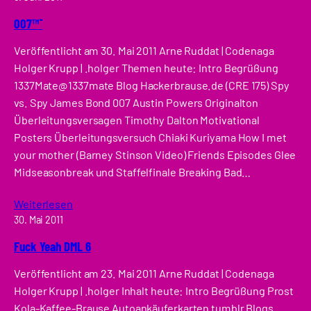
007™¯
Veröffentlicht am 30. Mai 2011 Arne Ruddat | Codenaga
Holger Krupp | .holger Themen heute: Intro Begrüßung
1337Mate@1337mate Blog Hackerbrause.de (CRE 175) Spy
vs. Spy James Bond 007 Austin Powers Originalton
Überleitungsversagen Timothy Dalton Motivational
Posters Überleitungsversuch Chiaki Kuriyama How I met
your mother (Barney Stinson Video) Friends Episodes Glee
Midseasonbreak und Staffelfinale Breaking Bad…
Weiterlesen
30. Mai 2011
Fuck Yeah DML 6
Veröffentlicht am 23. Mai 2011 Arne Ruddat | Codenaga
Holger Krupp | .holger Inhalt heute: Intro Begrüßung Prost
Kola-Kaffee-Brause Autoankäuferkarten tumblr Blogs