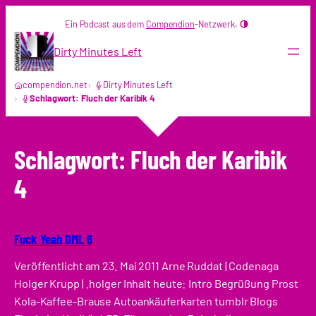
Zum
Ein Podcast aus dem
Compendion
-Netzwerk.
Inhalt
springen
Dirty Minutes Left
compendion.net
Dirty Minutes Left
Schlagwort: Fluch der Karibik 4
Schlagwort:
Fluch der Karibik
4
Fuck Yeah DML 6
Veröffentlicht am 23. Mai 2011 Arne Ruddat | Codenaga
Holger Krupp | .holger Inhalt heute: Intro Begrüßung Prost
Kola-Kaffee-Brause Autoankäuferkarten tumblr Blogs