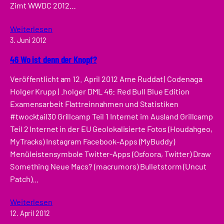
Zimt WWDC 2012…
Weiterlesen
3. Juni 2012
46 Wo ist denn der Knopf?
Veröffentlicht am 12. April 2012 Arne Ruddat | Codenaga
Holger Krupp | .holger DML 46: Red Bull Blue Edition
Examensarbeit Flattreinnahmen und Statistiken
#twocktail30 Grillcamp Teil 1 Internet im Ausland Grillcamp
Teil 2 Internet in der EU Geolokalisierte Fotos (Houdahgeo,
MyTracks) Instagram Facebook-Apps (MyBuddy)
Menüleistensymbole Twitter-Apps (Osfoora, Twitter) Draw
Something Neue Macs? (macrumors) Bulletstorm (Uncut
Patch)…
Weiterlesen
12. April 2012