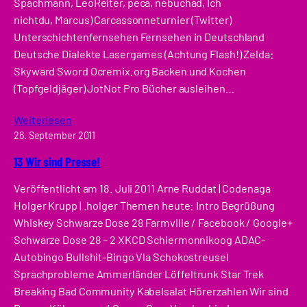
Spachmann, LeoReiter, peca, nebuchad, Ich
nichtdu, Marcus) Carcassonneturnier (Twitter)
Unterschichtenfernsehen Fernsehen in Deutschland
Deutsche Dialekte Lasergames (Achtung Flash!) Zelda:
Skyward Sword Ocremix.org Backen und Kochen
(Topfgeldjäger) JotNot Pro Bücher ausleihen…
Weiterlesen
26. September 2011
13 Wir sind Presse!
Veröffentlicht am 18. Juli 2011 Arne Ruddat | Codenaga
Holger Krupp | .holger Themen heute: Intro Begrüßung
Whiskey Schwarze Dose 28 Farmville / Facebook / Google+
Schwarze Dose 28 – 2 XKCD Schiermonnikoog ADAC-
Autobingo Bullshit-Bingo Vla Schokostreusel
Sprachprobleme Ammerländer Löffeltrunk Star Trek
Breaking Bad Community Kabelsalat Hörerzahlen Wir sind