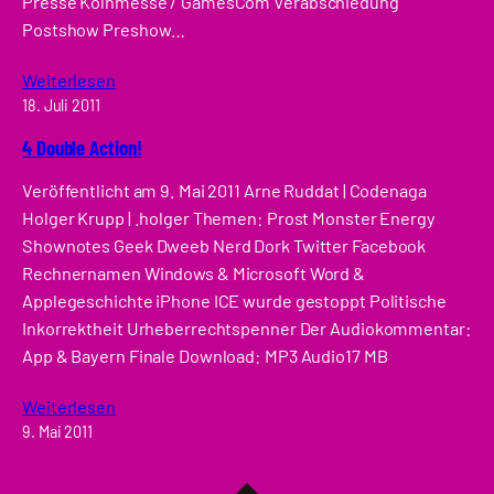
Presse Kölnmesse / GamesCom Verabschiedung
Postshow Preshow…
Weiterlesen
18. Juli 2011
4 Double Action!
Veröffentlicht am 9. Mai 2011 Arne Ruddat | Codenaga
Holger Krupp | .holger Themen: Prost Monster Energy
Shownotes Geek Dweeb Nerd Dork Twitter Facebook
Rechnernamen Windows & Microsoft Word &
Applegeschichte iPhone ICE wurde gestoppt Politische
Inkorrektheit Urheberrechtspenner Der Audiokommentar:
App & Bayern Finale Download: MP3 Audio17 MB
Weiterlesen
9. Mai 2011