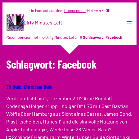
Zum
Ein Podcast aus dem
Compendion
-Netzwerk.
Inhalt
springen
Dirty Minutes Left
compendion.net
Dirty Minutes Left
Schlagwort: Facebook
Schlagwort:
Facebook
73 Bale, Christian Bale
Veröffentlicht am 1. Dezember 2012 Arne Ruddat |
Codenaga Holger Krupp | .holger DML 73 mit Gast Bastian
Wölfle über Hamburg aus Sicht eines Gastes, James Bond,
Plastikscheiben, iTunes 11 und die sinnvolle Nutzung von
Apple-Technologie. Weiße Dose 28 Wer ist Basti?
(@Schlingel) Hamburg im Winter (Unser Guide) Softdrinks