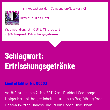
Zum
Ein Podcast aus dem
Compendion
-Netzwerk.
Inhalt
springen
Dirty Minutes Left
compendion.net
Dirty Minutes Left
Schlagwort: Erfrischungsgetränke
Schlagwort:
Erfrischungsgetränke
Limited Edition Nr. 00003
Veröffentlicht am 2. Mai 2011 Arne Ruddat | Codenaga
Holger Krupp | .holger Inhalt heute: Intro Begrüßung Prost
Obama Twitter, Handys und T9 bin Laden Disc Drivin‘