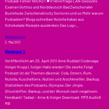
Podcast-Fehler ROCKST★R Hörerfrage LAN-Sessions
Examen Gottlos und Norddeutsch Bad Zwischenahn
Buxtehude Zwischenahncity Senioren und so Mehr warum
Podcasten? Blogs schreiben Nutella Kakao aus
Schokolade Rezepte ausdenken Das Logo…
Weiterlesen
2. Mai 2011
Werbespot 2
Veröffentlicht am 25. April 2011 Arne Ruddat | Codenaga
Holger Krupp | .holger Hallo wieder! Die zweite Folge
Podcast ist da! Themen diesmal: Cola, Ostern, Rum,
Nutella, Kuscheltiere, Nutten und Arschkneifen, Backup,
Statistiken des Podcasts, Glympse, Der Jingle,
Shootshifter, Backup, und der Wunsch nach negativem
Feedback! Tadaa! – Arne & Holger Download: MP3 Audio9
MB