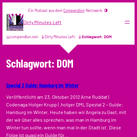
Zum
Ein Podcast aus dem
Compendion
-Netzwerk.
Inhalt
springen
Dirty Minutes Left
compendion.net
Dirty Minutes Left
Schlagwort: DOM
Schlagwort:
DOM
Special 2 Guide: Hamburg im Winter
Veröffentlicht am 23. Oktober 2012 Arne Ruddat |
Codenaga Holger Krupp | .holger DML Spezial 2 – Guide:
Hamburg im Winter. Heute haben wir Angela zu Gast, mit
der wir über alles sprechen, was man in Hamburg im
Winter tun sollte, wenn man mal in der Stadt ist. Diese
Folge ist quasi ein Guide für…