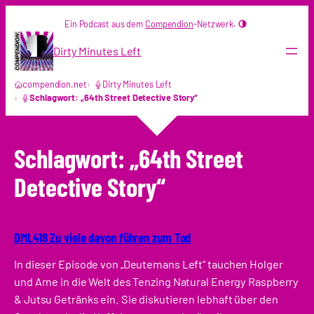
Zum
Ein Podcast aus dem
Compendion
-Netzwerk.
Inhalt
springen
Dirty Minutes Left
compendion.net
Dirty Minutes Left
Schlagwort: „64th Street Detective Story“
Schlagwort:
„64th Street
Detective Story“
DML418 Zu viele davon führen zum Tod
In dieser Episode von „Deutemans Left“ tauchen Holger
und Arne in die Welt des Tenzing Natural Energy Raspberry
& Jutsu Getränks ein. Sie diskutieren lebhaft über den