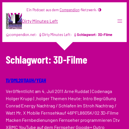
Zum
Ein Podcast aus dem
Compendion
-Netzwerk.
Inhalt
springen
Dirty Minutes Left
compendion.net
Dirty Minutes Left
Schlagwort: 3D-Filme
Schlagwort:
3D-Filme
11/DML2011AUH/YEAH
Veröffentlicht am 4. Juli 2011 Arne Ruddat | Codenaga
Holger Krupp | .holger Themen Heute: Intro Begrüßung
Conrad Energy Nachtrag / Schlafen im Stroh Nachtrag /
Watt Mr. X Mobile Fernsehkauf 46PFL8605K/02 3D-Filme
Macken Fernbedienungen Fernseher programmieren tv
XBMC YouTube auf dem Fernseher Google+ Outro