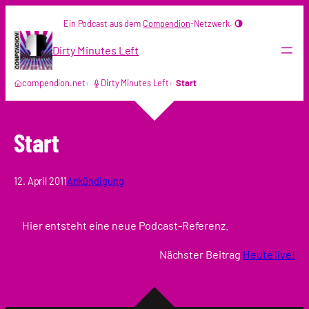
Zum
Ein Podcast aus dem
Compendion
-Netzwerk.
Inhalt
springen
Dirty Minutes Left
compendion.net
Dirty Minutes Left
Start
Start
12. April 2011
Ankündigung
Hier entsteht eine neue Podcast-Referenz.
Nächster Beitrag
Heute live!