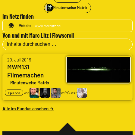
Minutenweise Matrix
Im Netz finden
Website
www.marclitz.de
Von und mit Marc Litz | Flowscroll
von
29. Juli 2019
Arne
MWM131
Ruddat
|
Filmemachen
Codenaga,
Minutenweise Matrix
Alexander
Waschkau
von
mit
Guest
Episode
|
Hoaxmaster,
Bastian
Alle im Fundus ansehen →
Wölfle
|
Schlingel
mit
Marc