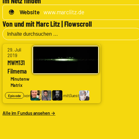
Im Netz finden
Website
www.marclitz.de
Von und mit Marc Litz | Flowscroll
von
29. Juli
2019
Arne
MWM131
Ruddat
Filmema
|
chen
Minutenweise
Codenaga,
Matrix
Bastian
von
mit
Guest
Episode
Wölfle
|
Alle im Fundus ansehen →
Schlingel,
Alexander
Waschkau