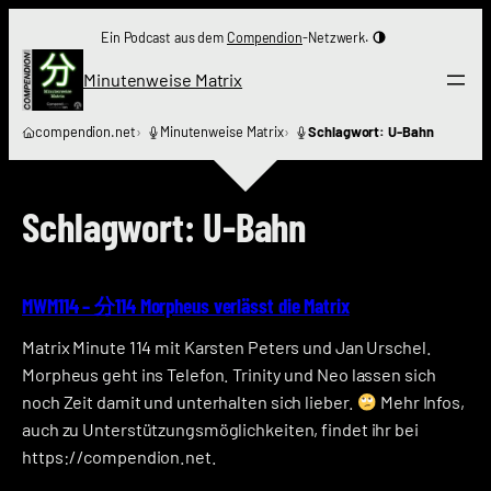
Zum
Ein Podcast aus dem
Compendion
-Netzwerk.
Inhalt
springen
Minutenweise Matrix
compendion.net
Minutenweise Matrix
Schlagwort: U-Bahn
Schlagwort:
U-Bahn
MWM114 – 分114 Morpheus verlässt die Matrix
Matrix Minute 114 mit Karsten Peters und Jan Urschel.
Morpheus geht ins Telefon. Trinity und Neo lassen sich
noch Zeit damit und unterhalten sich lieber.
Mehr Infos,
auch zu Unterstützungsmöglichkeiten, findet ihr bei
https://compendion.net.