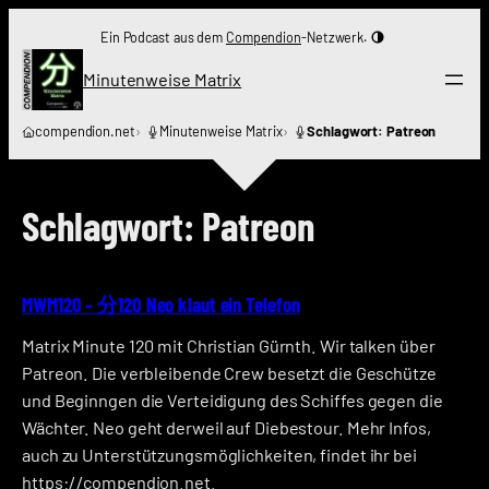
Zum
Ein Podcast aus dem
Compendion
-Netzwerk.
Inhalt
springen
Minutenweise Matrix
compendion.net
Minutenweise Matrix
Schlagwort: Patreon
Schlagwort:
Patreon
MWM120 – 分120 Neo klaut ein Telefon
Matrix Minute 120 mit Christian Gürnth. Wir talken über
Patreon. Die verbleibende Crew besetzt die Geschütze
und Beginngen die Verteidigung des Schiffes gegen die
Wächter. Neo geht derweil auf Diebestour. Mehr Infos,
auch zu Unterstützungsmöglichkeiten, findet ihr bei
https://compendion.net.