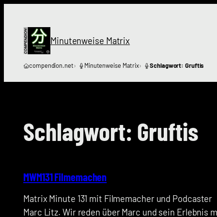
Zum
Inhalt
springen
Minutenweise Matrix
compendion.net
Minutenweise Matrix
Schlagwort: Gruftis
Schlagwort:
Gruftis
MWM131 Filmemachen
Matrix Minute 131 mit Filmemacher und Podcaster
Marc Litz. Wir reden über Marc und sein Erlebnis m