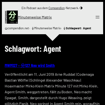
Zum
Ein Podcast aus dem
Compendion
-Netzwerk.
Inhalt
springen
Minutenweise Matrix
compendion.net
Minutenweise Matrix
Schlagwort: Agent
Schlagwort:
Agent
MWM127 – 分127 Neo wird Smith
Veröffentlicht am 11. Juni 2019 Arne Ruddat | Codenaga
Bastian Wölfle | Schlingel Alexander Waschkau |
Hoaxmaster Mirko Klein Matrix Minute 127 mit Mirko Klein.
Agent Smith, weggetreten, fällt zu Boden. Neo macht
Spagat. Smith, dargestellt durch Hugo Weaving, zeigt
plötzlich Panik. Neo springt in Agent Smith rein, woraufhin