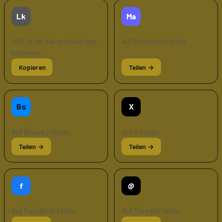
Lk
Ma
Link kopieren
Mastodon
URL in die Zwischenablage
Auf Mastodon teilen.
kopieren.
Bs
X
Bluesky
X
Auf Bluesky teilen.
Auf X teilen.
f
@
Facebook
Threads
Auf Facebook teilen.
Auf Threads teilen.