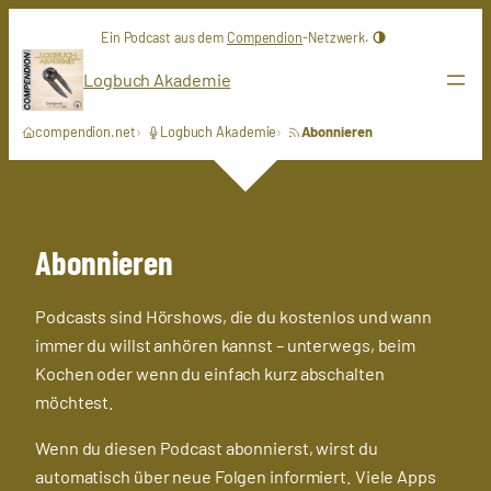
Zum
Ein Podcast aus dem
Compendion
-Netzwerk.
Inhalt
springen
Logbuch Akademie
compendion.net
Logbuch Akademie
Abonnieren
Abonnieren
Podcasts sind Hörshows, die du kostenlos und wann
immer du willst anhören kannst – unterwegs, beim
Kochen oder wenn du einfach kurz abschalten
möchtest.
Wenn du diesen Podcast abonnierst, wirst du
automatisch über neue Folgen informiert. Viele Apps