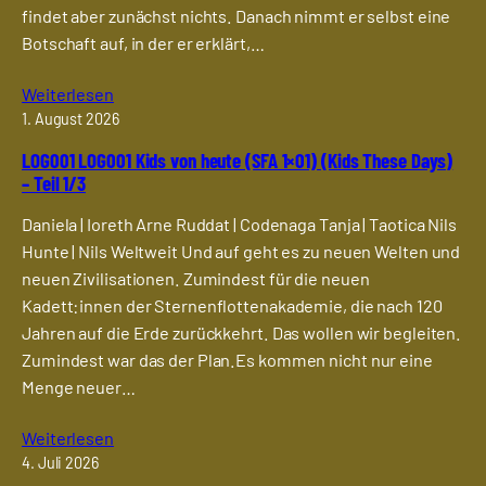
findet aber zunächst nichts. Danach nimmt er selbst eine
Botschaft auf, in der er erklärt,…
Weiterlesen
1. August 2026
LOG001 LOG001 Kids von heute (SFA 1×01) (Kids These Days)
– Teil 1/3
Daniela | Ioreth Arne Ruddat | Codenaga Tanja | Taotica Nils
Hunte | Nils Weltweit Und auf geht es zu neuen Welten und
neuen Zivilisationen. Zumindest für die neuen
Kadett:innen der Sternenflottenakademie, die nach 120
Jahren auf die Erde zurückkehrt. Das wollen wir begleiten.
Zumindest war das der Plan.Es kommen nicht nur eine
Menge neuer…
Weiterlesen
4. Juli 2026