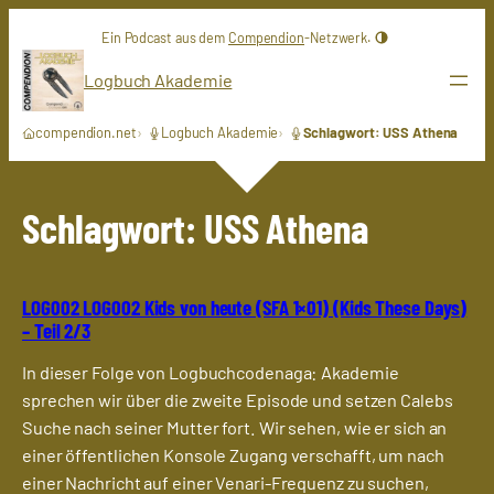
Zum
Ein Podcast aus dem
Compendion
-Netzwerk.
Inhalt
springen
Logbuch Akademie
compendion.net
Logbuch Akademie
Schlagwort: USS Athena
Schlagwort:
USS Athena
LOG002 LOG002 Kids von heute (SFA 1×01) (Kids These Days)
– Teil 2/3
In dieser Folge von Logbuchcodenaga: Akademie
sprechen wir über die zweite Episode und setzen Calebs
Suche nach seiner Mutter fort. Wir sehen, wie er sich an
einer öffentlichen Konsole Zugang verschafft, um nach
einer Nachricht auf einer Venari-Frequenz zu suchen,