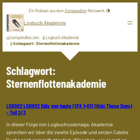
Zum
Ein Podcast aus dem
Compendion
-Netzwerk.
Inhalt
springen
Logbuch Akademie
compendion.net
Logbuch Akademie
Schlagwort: Sternenflottenakademie
Schlagwort:
Sternenflottenakademie
LOG002 LOG002 Kids von heute (SFA 1×01) (Kids These Days)
– Teil 2/3
In dieser Folge von Logbuchcodenaga: Akademie
sprechen wir über die zweite Episode und setzen Calebs
Suche nach seiner Mutter fort. Wir sehen, wie er sich an