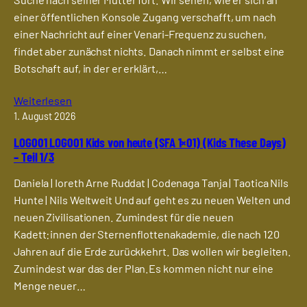
einer öffentlichen Konsole Zugang verschafft, um nach
einer Nachricht auf einer Venari-Frequenz zu suchen,
findet aber zunächst nichts. Danach nimmt er selbst eine
Botschaft auf, in der er erklärt,…
Weiterlesen
1. August 2026
LOG001 LOG001 Kids von heute (SFA 1×01) (Kids These Days)
– Teil 1/3
Daniela | Ioreth Arne Ruddat | Codenaga Tanja | Taotica Nils
Hunte | Nils Weltweit Und auf geht es zu neuen Welten und
neuen Zivilisationen. Zumindest für die neuen
Kadett:innen der Sternenflottenakademie, die nach 120
Jahren auf die Erde zurückkehrt. Das wollen wir begleiten.
Zumindest war das der Plan.Es kommen nicht nur eine
Menge neuer…