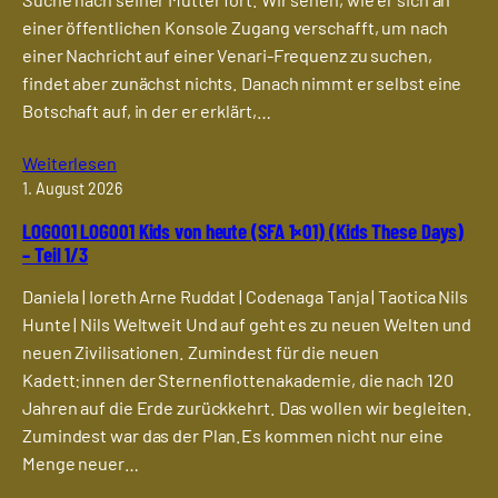
einer öffentlichen Konsole Zugang verschafft, um nach
einer Nachricht auf einer Venari-Frequenz zu suchen,
findet aber zunächst nichts. Danach nimmt er selbst eine
Botschaft auf, in der er erklärt,…
Weiterlesen
1. August 2026
LOG001 LOG001 Kids von heute (SFA 1×01) (Kids These Days)
– Teil 1/3
Daniela | Ioreth Arne Ruddat | Codenaga Tanja | Taotica Nils
Hunte | Nils Weltweit Und auf geht es zu neuen Welten und
neuen Zivilisationen. Zumindest für die neuen
Kadett:innen der Sternenflottenakademie, die nach 120
Jahren auf die Erde zurückkehrt. Das wollen wir begleiten.
Zumindest war das der Plan.Es kommen nicht nur eine
Menge neuer…