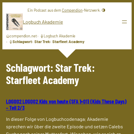
Zum
Ein Podcast aus dem
Compendion
-Netzwerk.
Inhalt
springen
Logbuch Akademie
compendion.net
Logbuch Akademie
Schlagwort: Star Trek: Starfleet Academy
Schlagwort:
Star Trek:
Starfleet Academy
LOG002 LOG002 Kids von heute (SFA 1×01) (Kids These Days)
– Teil 2/3
In dieser Folge von Logbuchcodenaga: Akademie
sprechen wir über die zweite Episode und setzen Calebs
Suche nach seiner Mutter fort. Wir sehen, wie er sich an