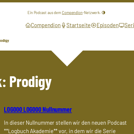
Ein Podcast aus dem
Compendion
-Netzwerk.
Compendion
Startseite
Episoden
Ser
rodigy
k: Prodigy
LOG000 LOG000 Nullnummer
In dieser Nullnummer stellen wir den neuen Podcast
**Logbuch Akademie** vor, in dem wir die Serie