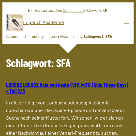
Zum
Ein Podcast aus dem
Compendion
-Netzwerk.
Inhalt
springen
Logbuch Akademie
compendion.net
Logbuch Akademie
Schlagwort: SFA
Schlagwort:
SFA
LOG002 LOG002 Kids von heute (SFA 1×01) (Kids These Days)
– Teil 2/3
In dieser Folge von Logbuchcodenaga: Akademie
sprechen wir über die zweite Episode und setzen Calebs
Suche nach seiner Mutter fort. Wir sehen, wie er sich an
einer öffentlichen Konsole Zugang verschafft, um nach
einer Nachricht auf einer Venari-Frequenz zu suchen,