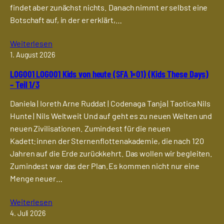
findet aber zunächst nichts. Danach nimmt er selbst eine
Botschaft auf, in der er erklärt,…
Weiterlesen
1. August 2026
LOG001 LOG001 Kids von heute (SFA 1×01) (Kids These Days)
– Teil 1/3
Daniela | Ioreth Arne Ruddat | Codenaga Tanja | Taotica Nils
Hunte | Nils Weltweit Und auf geht es zu neuen Welten und
neuen Zivilisationen. Zumindest für die neuen
Kadett:innen der Sternenflottenakademie, die nach 120
Jahren auf die Erde zurückkehrt. Das wollen wir begleiten.
Zumindest war das der Plan.Es kommen nicht nur eine
Menge neuer…
Weiterlesen
4. Juli 2026