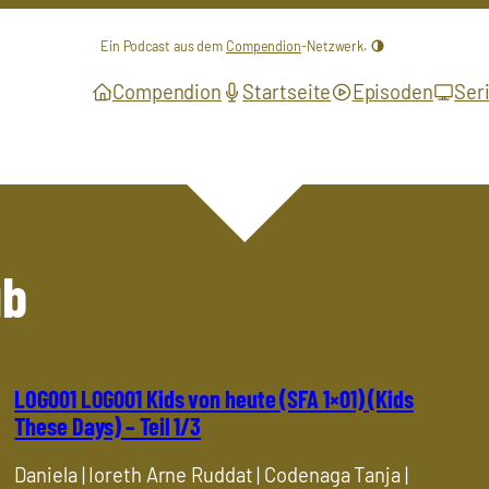
Ein Podcast aus dem
Compendion
-Netzwerk.
Compendion
Startseite
Episoden
Ser
ub
LOG001 LOG001 Kids von heute (SFA 1×01) (Kids
These Days) – Teil 1/3
Daniela | Ioreth Arne Ruddat | Codenaga Tanja |