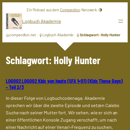
Zum
Ein Podcast aus dem
Compendion
-Netzwerk.
Inhalt
springen
Logbuch Akademie
compendion.net
Logbuch Akademie
Schlagwort: Holly Hunter
Schlagwort:
Holly Hunter
LOG002 LOG002 Kids von heute (SFA 1×01) (Kids These Days)
– Teil 2/3
In dieser Folge von Logbuchcodenaga: Akademie
sprechen wir über die zweite Episode und setzen Calebs
Suche nach seiner Mutter fort. Wir sehen, wie er sich an
einer öffentlichen Konsole Zugang verschafft, um nach
einer Nachricht auf einer Venari-Frequenz zu suchen,