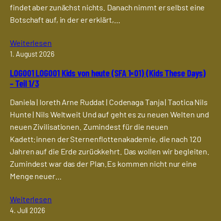
findet aber zunächst nichts. Danach nimmt er selbst eine
Botschaft auf, in der er erklärt,…
Weiterlesen
1. August 2026
LOG001 LOG001 Kids von heute (SFA 1×01) (Kids These Days)
– Teil 1/3
Daniela | Ioreth Arne Ruddat | Codenaga Tanja | Taotica Nils
Hunte | Nils Weltweit Und auf geht es zu neuen Welten und
neuen Zivilisationen. Zumindest für die neuen
Kadett:innen der Sternenflottenakademie, die nach 120
Jahren auf die Erde zurückkehrt. Das wollen wir begleiten.
Zumindest war das der Plan.Es kommen nicht nur eine
Menge neuer…
Weiterlesen
4. Juli 2026