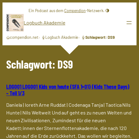
Zum
Ein Podcast aus dem
Compendion
-Netzwerk.
Inhalt
springen
Logbuch Akademie
compendion.net
Logbuch Akademie
Schlagwort: DS9
Schlagwort:
DS9
LOG001 LOG001 Kids von heute (SFA 1×01) (Kids These Days)
– Teil 1/3
Daniela | Ioreth Arne Ruddat | Codenaga Tanja | Taotica Nils
Hunte | Nils Weltweit Und auf geht es zu neuen Welten und
neuen Zivilisationen. Zumindest für die neuen
Kadett:innen der Sternenflottenakademie, die nach 120
Jahren auf die Erde zurückkehrt. Das wollen wir begleiten.