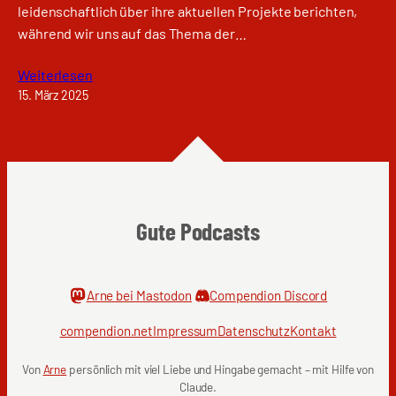
leidenschaftlich über ihre aktuellen Projekte berichten,
während wir uns auf das Thema der…
Weiterlesen
15. März 2025
Gute Podcasts
Arne bei Mastodon
Compendion Discord
compendion.net
Impressum
Datenschutz
Kontakt
Von
Arne
persönlich mit viel Liebe und Hingabe gemacht – mit Hilfe von
Claude.