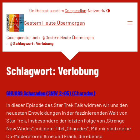
Zum
Ein Podcast aus dem
Compendion
-Netzwerk.
Inhalt
springen
Gestern Heute Übermorgen
compendion.net
Gestern Heute Übermorgen
Schlagwort: Verlobung
Schlagwort:
Verlobung
GHU099 Scharaden (SNW 2×05) (Charades)
In dieser Episode des Star Trek Talk widmen wir uns den
neuesten Entwicklungen in der faszinierenden Welt von
Star Trek, insbesondere der letzten Folge von „Strange
New Worlds“, mit dem Titel „Charades“. Mit mir sind meine
Co-Moderatoren Arne und Frank, die ebenso