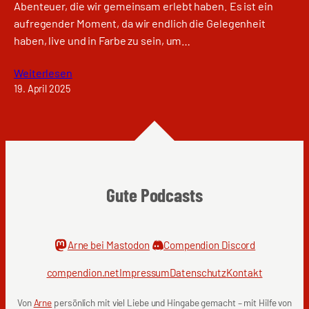
Abenteuer, die wir gemeinsam erlebt haben. Es ist ein
aufregender Moment, da wir endlich die Gelegenheit
haben, live und in Farbe zu sein, um…
Weiterlesen
19. April 2025
Gute Podcasts
Arne bei Mastodon
Compendion Discord
compendion.net
Impressum
Datenschutz
Kontakt
Von
Arne
persönlich mit viel Liebe und Hingabe gemacht – mit Hilfe von