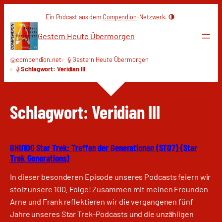
Zum
Ein Podcast aus dem
Compendion
-Netzwerk.
Inhalt
springen
Gestern Heute Übermorgen
compendion.net
Gestern Heute Übermorgen
Schlagwort: Veridian III
Schlagwort:
Veridian III
GHU100 Star Trek: Treffen der Generationen (ST07) (Star
Trek Generations)
In dieser besonderen Episode unseres Podcasts feiern wir
stolz unsere 100. Folge! Zusammen mit meinen Freunden
Arne und Frank reflektieren wir die vergangenen fünf
Jahre unseres Star Trek-Podcasts und die unzähligen