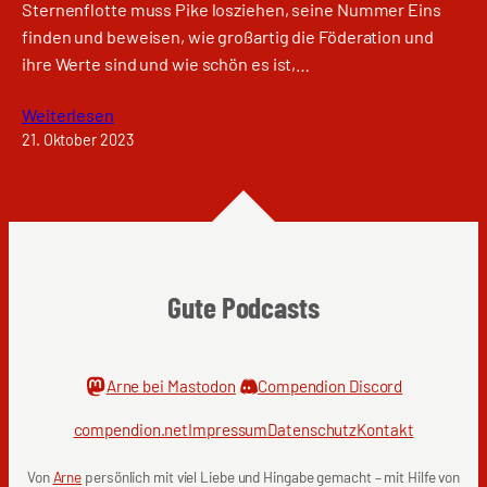
Sternenflotte muss Pike losziehen, seine Nummer Eins
finden und beweisen, wie großartig die Föderation und
ihre Werte sind und wie schön es ist,…
Weiterlesen
21. Oktober 2023
Gute Podcasts
Arne bei Mastodon
Compendion Discord
compendion.net
Impressum
Datenschutz
Kontakt
Von
Arne
persönlich mit viel Liebe und Hingabe gemacht – mit Hilfe von