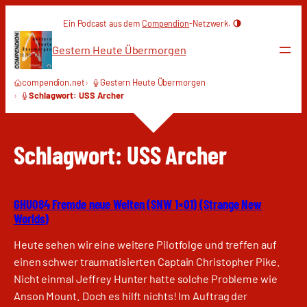
Zum
Ein Podcast aus dem
Compendion
-Netzwerk.
Inhalt
springen
Gestern Heute Übermorgen
compendion.net
Gestern Heute Übermorgen
Schlagwort: USS Archer
Schlagwort:
USS Archer
GHU084 Fremde neue Welten (SNW 1×01) (Strange New
Worlds)
Heute sehen wir eine weitere Pilotfolge und treffen auf
einen schwer traumatisierten Captain Christopher Pike.
Nicht einmal Jeffrey Hunter hatte solche Probleme wie
Anson Mount. Doch es hilft nichts! Im Auftrag der