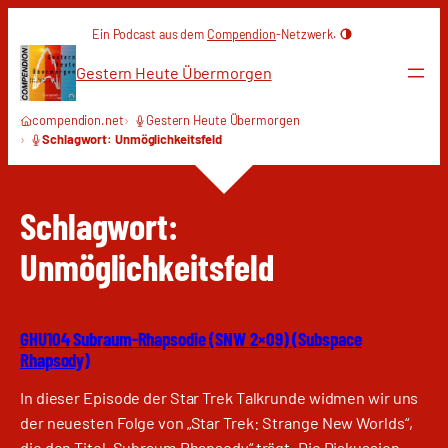
Zum
Ein Podcast aus dem
Compendion
-Netzwerk.
Inhalt
springen
Gestern Heute Übermorgen
compendion.net
Gestern Heute Übermorgen
Schlagwort: Unmöglichkeitsfeld
Schlagwort:
Unmöglichkeitsfeld
GHU104 Subraum-Rhapsodie (SNW 2×09) (Subspace
Rhapsody)
In dieser Episode der Star Trek Talkrunde widmen wir uns
der neuesten Folge von „Star Trek: Strange New Worlds“,
die den Titel „Subraum Rhapsody“ trägt. Die Diskussion