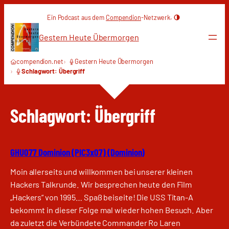
Zum
Ein Podcast aus dem
Compendion
-Netzwerk.
Inhalt
springen
Gestern Heute Übermorgen
compendion.net
Gestern Heute Übermorgen
Schlagwort: Übergriff
Schlagwort:
Übergriff
GHU077 Dominion (PIC3x07) (Dominion)
Moin allerseits und willkommen bei unserer kleinen
Hackers Talkrunde. Wir besprechen heute den Film
„Hackers“ von 1995… Spaß beiseite! Die USS Titan-A
bekommt in dieser Folge mal wieder hohen Besuch. Aber
da zuletzt die Verbündete Commander Ro Laren