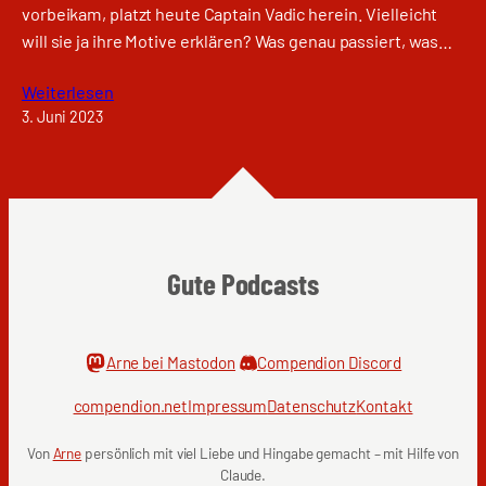
vorbeikam, platzt heute Captain Vadic herein. Vielleicht
will sie ja ihre Motive erklären? Was genau passiert, was…
Weiterlesen
3. Juni 2023
Gute Podcasts
Arne bei Mastodon
Compendion Discord
compendion.net
Impressum
Datenschutz
Kontakt
Von
Arne
persönlich mit viel Liebe und Hingabe gemacht – mit Hilfe von
Claude.