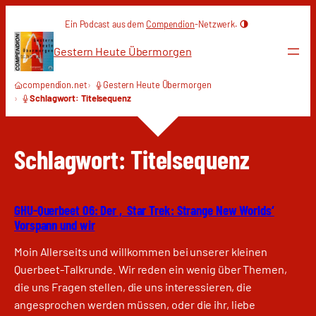
Zum
Ein Podcast aus dem
Compendion
-Netzwerk.
Inhalt
springen
Gestern Heute Übermorgen
compendion.net
Gestern Heute Übermorgen
Schlagwort: Titelsequenz
Schlagwort:
Titelsequenz
GHU-Querbeet 06: Der ‚Star Trek: Strange New Worlds‘
Vorspann und wir
Moin Allerseits und willkommen bei unserer kleinen
Querbeet-Talkrunde. Wir reden ein wenig über Themen,
die uns Fragen stellen, die uns interessieren, die
angesprochen werden müssen, oder die ihr, liebe