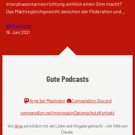
Interphasentarnvorrichtung wirklich einen Sinn macht?
Das Mächtegleichgewicht zwischen der Föderation und…
Weiterlesen
19. Juni 2021
Gute Podcasts
Arne bei Mastodon
Compendion Discord
compendion.net
Impressum
Datenschutz
Kontakt
Von
Arne
persönlich mit viel Liebe und Hingabe gemacht – mit Hilfe von
Claude.