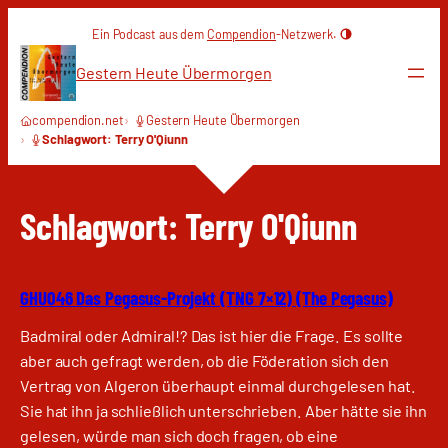
Zum
Ein Podcast aus dem
Compendion
-Netzwerk.
Inhalt
springen
Gestern Heute Übermorgen
compendion.net
Gestern Heute Übermorgen
Schlagwort: Terry O'Qiunn
Schlagwort:
Terry O'Qiunn
GHU046 Das Pegasus-Projekt (TNG 7×12) (The Pegasus)
Badmiral oder Admiral!? Das ist hier die Frage. Es sollte
aber auch gefragt werden, ob die Föderation sich den
Vertrag von Algeron überhaupt einmal durchgelesen hat.
Sie hat ihn ja schließlich unterschrieben. Aber hätte sie ihn
gelesen, würde man sich doch fragen, ob eine