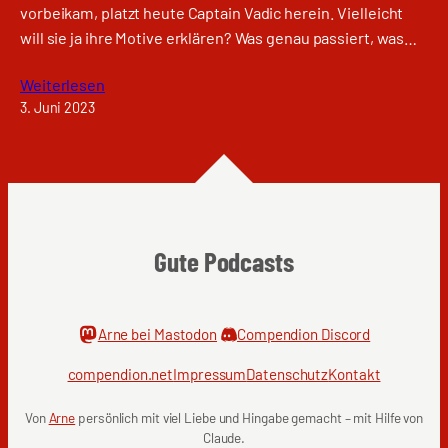
vorbeikam, platzt heute Captain Vadic herein. Vielleicht
will sie ja ihre Motive erklären? Was genau passiert, was…
Weiterlesen
3. Juni 2023
Gute Podcasts
Arne bei Mastodon
Compendion Discord
compendion.net
Impressum
Datenschutz
Kontakt
Von
Arne
persönlich mit viel Liebe und Hingabe gemacht – mit Hilfe von
Claude.