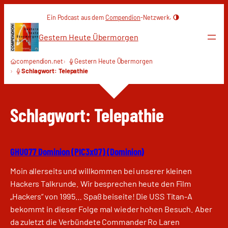
Zum
Ein Podcast aus dem
Compendion
-Netzwerk.
Inhalt
springen
Gestern Heute Übermorgen
compendion.net
Gestern Heute Übermorgen
Schlagwort: Telepathie
Schlagwort:
Telepathie
GHU077 Dominion (PIC3x07) (Dominion)
Moin allerseits und willkommen bei unserer kleinen
Hackers Talkrunde. Wir besprechen heute den Film
„Hackers“ von 1995… Spaß beiseite! Die USS Titan-A
bekommt in dieser Folge mal wieder hohen Besuch. Aber
da zuletzt die Verbündete Commander Ro Laren