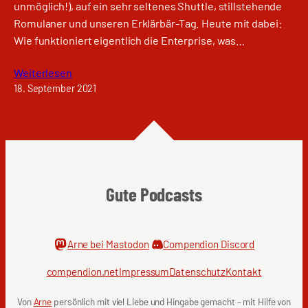
unmöglich!), auf ein sehr seltenes Shuttle, stillstehende
Romulaner und unseren Erklärbär-Tag. Heute mit dabei:
Wie funktioniert eigentlich die Enterprise, was…
Weiterlesen
18. September 2021
Gute Podcasts
Arne bei Mastodon
Compendion Discord
compendion.net
Impressum
Datenschutz
Kontakt
Von
Arne
persönlich mit viel Liebe und Hingabe gemacht – mit Hilfe von