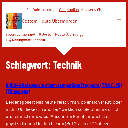
Zum
Ein Podcast aus dem
Compendion
-Netzwerk.
Inhalt
springen
Gestern Heute Übermorgen
compendion.net
Gestern Heute Übermorgen
Schlagwort: Technik
Schlagwort:
Technik
GHU049 Gefangen in einem temporären Fragment (TNG 6×25)
(Timescape)
Leider spoilert Nils heute relativ früh, ob er sich freut, oder
nicht. Ob dieses „Frühurteil“ wirklich so bleibt ist natürlich
erst einmal ungewiss. Ansonsten könnt ihr euch auf
physikalischen Unsinn freuen (Bei Star Trek? Nahezu